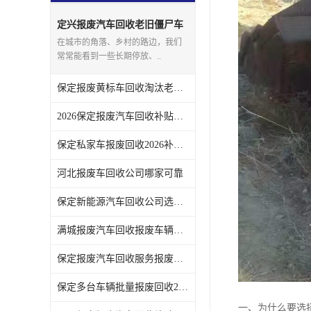
定兴报废汽车回收老旧僵尸车
上门回收处理
在城市的角落、乡村的路边，我们
常常能看到一些长期停放、..
保定报废黄标车回收淘汰老旧车辆领取补贴
2026保定报废汽车回收补贴发放注意事项
保定私家车报废回收2026补贴发放时间说明
河北报废车回收公司哪家可靠
保定新能源汽车回收公司选哪家
满城报废汽车回收报废车辆残值实时报价
保定报废汽车回收服务报废手续全程代办不用跑腿
保定多台车辆批量报废回收2026补贴政策
一、为什么要选