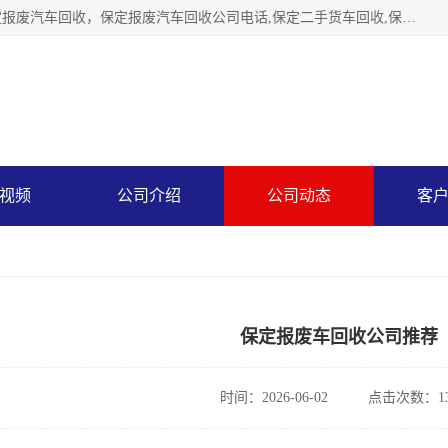
保定辉领再生资源回收有限公司主要经营保定旧车回收，保定报废汽车回收，保定报废汽车回收公司电话,保定二手货车回收,保定黄标车回收, 保定黄标车回收，保定哪里收报废车，保定废旧汽车回收，保定汽车报废手续办理，保定汽车解体厂。将通过采取区域限行促进淘汰、经济补助激励新、加大上路*法处罚、加强达标排放监管等综合措施，对老旧机动车逐步实行末位淘汰，加快老旧机动车淘汰新
视频
公司介绍
公司动态
客
保定报废车回收公司推荐
时间：2026-06-02
点击次数：13