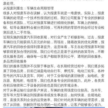
废处理。
从报废到重生：车辆生命周期管理
很多人对报废车存在误解，认为报废车就是一堆废铁。实际上，报废
车辆的处理是一个技术性很强的过程。我们公司配备了专业的拆解设
备和技术团队，可以对报废车辆进行精细化拆解。车辆上的钢铁、
铜、铝等金属材料会被分类回收，可再利用的零部件则会经过专业检
测后进入二手市场。
近期实施的报废汽车回收新规，对行业产生了积极影响。过去，报废
车辆往往只能获得几百元的补贴，而现在，随着政策的优化调整，报
废汽车的回收价值得到显著提升。这意味着，车主在处理报废车时能
够获得更加合理的回报。我们公司也正是基于这样的政策导向，不断
优化服务流程，确保每一位客户都能享受到公平、透明的回收服务。
多品类回收服务
我们的服务范围并不仅限于事故车。在长期经营过程中，我们逐步拓
展了回收品类，目前已涵盖电动自行车、摩托车、电动三轮车、各种
型号的汽车以及货车。同时，对于工业领域的废旧物资，如电机、变
压器、配电柜、电缆等，我们也具备专业的回收能力。此外，各类库
存积压物资和二手设备的回收也是我们的常规业务。
对于从事运输行业的客户来说，车辆的使用强度往往较高。当吊车、
货车等大型车辆达到报废标准或发生事故后，如何快速、合规地处
理，直接关系到企业的运营效率。我们针对此类车辆的处理需求，提
供了从回收、拆解到手续办理的一站式服务，让客户能够省心省力。