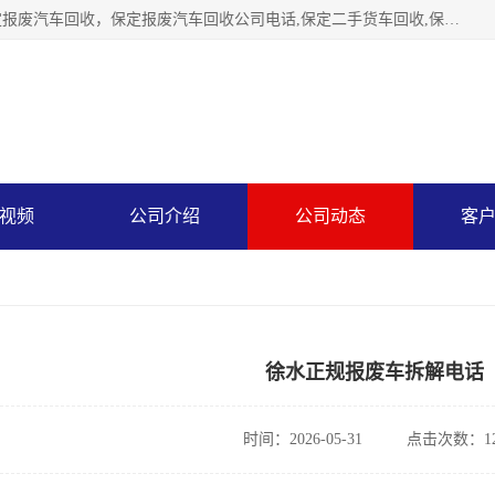
保定辉领再生资源回收有限公司主要经营保定旧车回收，保定报废汽车回收，保定报废汽车回收公司电话,保定二手货车回收,保定黄标车回收, 保定黄标车回收，保定哪里收报废车，保定废旧汽车回收，保定汽车报废手续办理，保定汽车解体厂。将通过采取区域限行促进淘汰、经济补助激励新、加大上路*法处罚、加强达标排放监管等综合措施，对老旧机动车逐步实行末位淘汰，加快老旧机动车淘汰新
视频
公司介绍
公司动态
客
徐水正规报废车拆解电话
时间：2026-05-31
点击次数：12