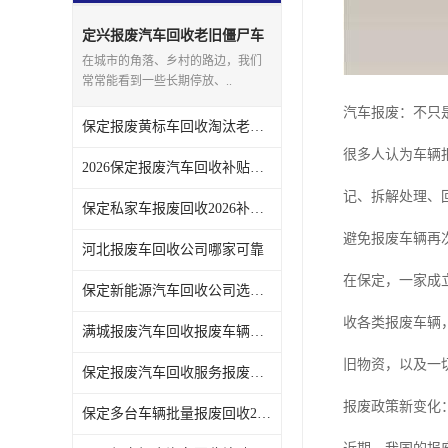
定兴报废汽车回收老旧僵尸车
上门回收处理
在城市的角落、乡村的路边，我们
常常能看到一些长期停放、..
汽车报废：不只是
保定报废黄标车回收淘汰老旧车辆领取补贴
很多人认为车辆
2026保定报废汽车回收补贴发放注意事项
记、拆解处理、
保定私家车报废回收2026补贴发放时间说明
避免报废车辆再
河北报废车回收公司哪家可靠
在保定，一家成
保定新能源汽车回收公司选哪家
收各类报废车辆
满城报废汽车回收报废车辆残值实时报价
旧物资，以及一
保定报废汽车回收服务报废手续全程代办不用跑腿
报废政策新变化
保定多台车辆批量报废回收2026补贴政策