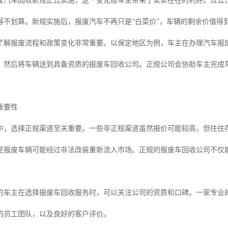
废汽车回收新规正式实施，这一变化给车主带来了实实在在的利好。过去
得不划算。新规实施后，报废汽车不再只是“白菜价”，车辆的剩余价值得
了解报废流程和政策变化非常重要。以保定地区为例，车主在办理汽车报
，然后将车辆送到具备资质的报废车回收公司。正规公司会协助车主完成
重要性
中，选择正规渠道至关重要。一些非正规渠道虽然报价可能较高，但往往
至报废车辆可能经过非法改装重新流入市场。正规的报废车回收公司不仅
的车主在选择报废车回收服务时，可以关注公司的资质和口碑。一家专业
的员工团队，以及良好的客户评价。