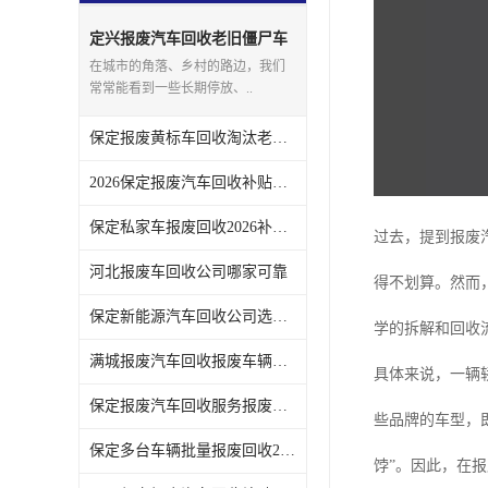
定兴报废汽车回收老旧僵尸车
上门回收处理
在城市的角落、乡村的路边，我们
常常能看到一些长期停放、..
保定报废黄标车回收淘汰老旧车辆领取补贴
2026保定报废汽车回收补贴发放注意事项
保定私家车报废回收2026补贴发放时间说明
过去，提到报废
河北报废车回收公司哪家可靠
得不划算。然而
保定新能源汽车回收公司选哪家
学的拆解和回收
满城报废汽车回收报废车辆残值实时报价
具体来说，一辆
保定报废汽车回收服务报废手续全程代办不用跑腿
些品牌的车型，
保定多台车辆批量报废回收2026补贴政策
饽”。因此，在