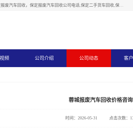
保定辉领再生资源回收有限公司主要经营保定旧车回收，保定报废汽车回收，保定报废汽车回收公司电话,保定二手货车回收,保定黄标车回收, 保定黄标车回收，保定哪里收报废车，保定废旧汽车回收，保定汽车报废手续办理，保定汽车解体厂。将通过采取区域限行促进淘汰、经济补助激励新、加大上路*法处罚、加强达标排放监管等综合措施，对老旧机动车逐步实行末位淘汰，加快老旧机动车淘汰新
视频
公司介绍
公司动态
客
蓉城报废汽车回收价格咨询
时间：2026-05-31
点击次数：13