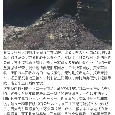
其实，很多人对报废车回收存在误解。比如，有人担心自己处理报废
车会遇到麻烦，或者担心手续办不全。实际上，只要找对正规的回收
公司，整个流程非常清晰。作为一家成立多年的回收企业，我们一直
坚持诚信经营，提供包括保定旧车回收、二手货车回收、黄标车回
收、废旧汽车回收在内的一站式服务。无论是报废电车、报废摩托
车，还是报废电动三轮车，我们都上门回收，并协助办理汽车报废手
续，省去车主的后顾之忧。
这里我想特别提一下二手车市场。新的报废规定对二手车评估也有影
响。过去，车辆年龄是决定二手残值的关键因素，一个15年的车，
哪怕只开了几万公里，也会被扣分。现在看的是实际行驶里程和车
况，如果一辆车行驶40万公里以上，在二手市场可能就不太受欢迎
了，因为离引导报废的60万公里很近。所以，很多车主会选择直接
办理报废，而不是低价卖给二手车商。从这个角度看，了解报废回收