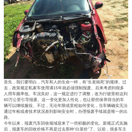
首先，我们要明白，汽车和人的生命一样，有“生老病死”的规律。过
去，政策规定私家车使用满15年就必须强制报废。后来考虑到很多
人用车频率低、车况良好，这一规定进行了调整，改为行驶里程达到
60万公里引导报废。这一变化更加人性化，也让那些保养得当的车
辆可以继续服役。不过，无论年限或里程如何变化，当车辆确实无法
通过年检或者技术状况差到影响安全时，办理报废手续就是唯一的出
路。
今年以来，报废汽车回收领域迎来了一些积极的变化。新规正式实施
后，报废车的回收价格不再是过去那种“白菜价”了。以前，很多车主