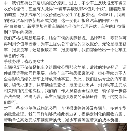
中，我们坚持公开透明的报价原则。过去，不少车主反映报废车辆回
收价格偏低，甚至有人觉得“一辆车卖废铁都不值几个钱”。随着政策
的调整，报废汽车的回收价值已经发生了积极变化。今年6月，我国
的报废汽车回收新规正式实施，这一变化让报废汽车的回收不再
是“白菜价”。新规更加注重车辆剩余价值的合理评估，车主的利益得
到了更好的保障。
我们严格按照新规要求，结合车辆的实际状况、品牌型号、零部件可
再利用价值等因素，为车主提供公平合理的回收报价。无论是报废轿
车、报废货车，还是报废吊车、报废电车，我们都会给出一个让车主
满意的价格。
手续办理，省心更省力
车辆报废不仅仅是把车交给回收公司那么简单，后续的注销登记、证
件处理等手续同样重要。很多车主不熟悉报废流程，担心手续办不齐
全会影响后续的新车上牌或其他事宜。为此，我们提供专业的汽车报
废手续代办服务。从车辆信息登记、报废证明出具，到协助车主完成
相关部门的注销流程，我们的工作人员都会全程跟进，确保每一步都
合法合规、准确无误。车主只需提供必要的车辆证件，剩下的交给我
们即可。
对于一些企业单位或物流公司，车辆报废往往涉及多辆车、多种车型
的批量处理。我们同样能够承接此类业务，提供定制化的回收方案，
帮助单位高效完成车辆更新换代，减少车辆闲置带来的成本负担。