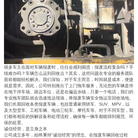
很多车主在面对车辆报废时，往往会感到困惑：报废流程复杂吗？手
续难办吗？车辆怎么运到回收点？其实，这些问题在专业的服务团队
面前都能轻松解决。我们深知，对于车主而言，时间就是成本，便捷
就是需求。因此，公司特别推出了上门拖车服务，无论您的车辆是停
在地下停车场、路边车位，还是在偏远乡镇，只要一个电话，我们的
专业拖车团队就会迅速抵达现场，将报废车辆安全拖运至回收场地。
我们长期回收各类报废车辆，包括普通家用轿车、SUV、MPV，以
及大型货车、工程车辆、电动三轮车、摩托车等。对于不同车型，我
们都有相应的拆解设备和处理流程，确保每一辆车都能得到规范、环
保的处置。
诚信经营，是立身之本
公司成立多年，始终秉持“诚信经营”的理念。在报废车辆回收过程