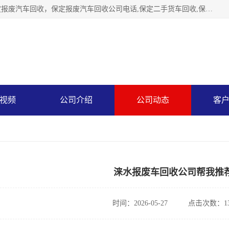
保定辉领再生资源回收有限公司主要经营保定旧车回收，保定报废汽车回收，保定报废汽车回收公司电话,保定二手货车回收,保定黄标车回收, 保定黄标车回收，保定哪里收报废车，保定废旧汽车回收，保定汽车报废手续办理，保定汽车解体厂。将通过采取区域限行促进淘汰、经济补助激励新、加大上路*法处罚、加强达标排放监管等综合措施，对老旧机动车逐步实行末位淘汰，加快老旧机动车淘汰新
视频
公司介绍
公司动态
客
涞水报废车回收公司帮我推
时间：2026-05-27
点击次数：13