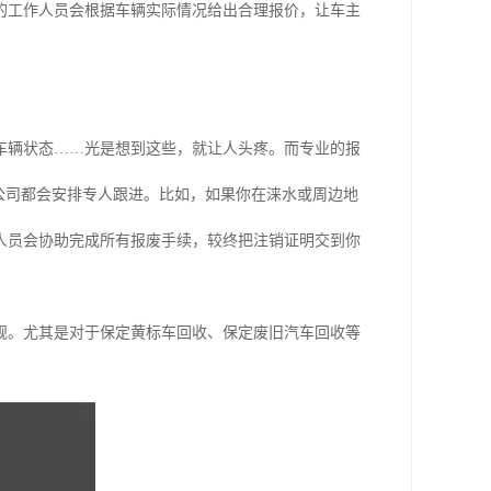
的工作人员会根据车辆实际情况给出合理报价，让车主
车辆状态……光是想到这些，就让人头疼。而专业的报
公司都会安排专人跟进。比如，如果你在涞水或周边地
人员会协助完成所有报废手续，较终把注销证明交到你
规。尤其是对于保定黄标车回收、保定废旧汽车回收等
。