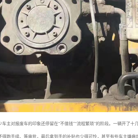
少车主对报废车的印象还停留在“不值钱”“流程繁琐”的阶段。一辆开了
还得跑手续、等审批，最后拿到手的补贴也少得可怜，甚至有些车主嫌麻