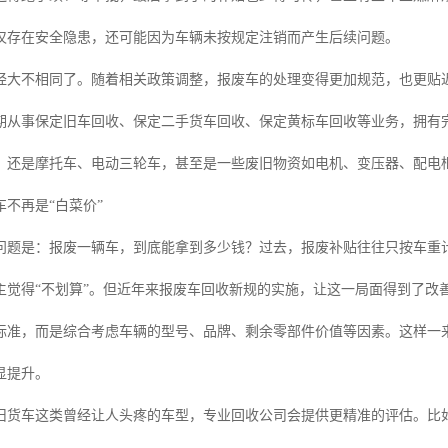
仅存在安全隐患，还可能因为车辆未按规定注销而产生后续问题。
经大不相同了。随着相关政策调整，报废车的处理变得更加规范，也更贴
期从事保定旧车回收、保定二手货车回收、保定黄标车回收等业务，拥有
，还是摩托车、电动三轮车，甚至是一些废旧物资如电机、变压器、配电
不再是“白菜价”
问题是：报废一辆车，到底能拿到多少钱？过去，报废补贴往往只按车重
主觉得“不划算”。但近年来报废车回收新规的实施，让这一局面得到了改
标准，而是综合考虑车辆的型号、品牌、剩余零部件价值等因素。这样一
显提升。
旧货车这类曾经让人头疼的车型，专业回收公司会提供更精准的评估。比