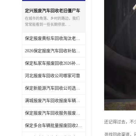
定兴报废汽车回收老旧僵尸车
上门回收处理
在城市的角落、乡村的路边，我们
常常能看到一些长期停放、..
保定报废黄标车回收淘汰老旧车辆领取补贴
2026保定报废汽车回收补贴发放注意事项
保定私家车报废回收2026补贴发放时间说明
河北报废车回收公司哪家可靠
保定新能源汽车回收公司选哪家
满城报废汽车回收报废车辆残值实时报价
保定报废汽车回收服务报废手续全程代办不用跑腿
还记得过去，不
保定多台车辆批量报废回收2026补贴政策
寻找回收渠道，