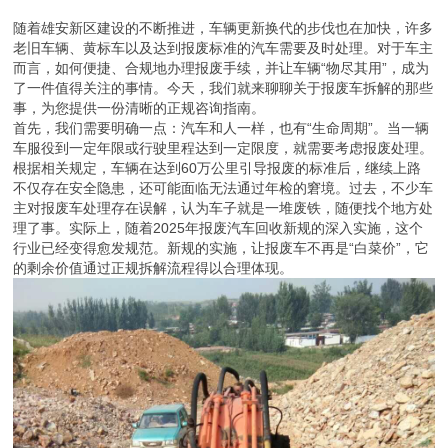
随着雄安新区建设的不断推进，车辆更新换代的步伐也在加快，许多
老旧车辆、黄标车以及达到报废标准的汽车需要及时处理。对于车主
而言，如何便捷、合规地办理报废手续，并让车辆“物尽其用”，成为
了一件值得关注的事情。今天，我们就来聊聊关于报废车拆解的那些
事，为您提供一份清晰的正规咨询指南。
首先，我们需要明确一点：汽车和人一样，也有“生命周期”。当一辆
车服役到一定年限或行驶里程达到一定限度，就需要考虑报废处理。
根据相关规定，车辆在达到60万公里引导报废的标准后，继续上路
不仅存在安全隐患，还可能面临无法通过年检的窘境。过去，不少车
主对报废车处理存在误解，认为车子就是一堆废铁，随便找个地方处
理了事。实际上，随着2025年报废汽车回收新规的深入实施，这个
行业已经变得愈发规范。新规的实施，让报废车不再是“白菜价”，它
的剩余价值通过正规拆解流程得以合理体现。