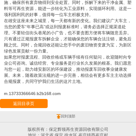
施，确保所有废弃物得到安全处置。同时，拆解下来的干净金属、塑
料等可再生资源，能进一步转化为工业原料，实现循环利用。这是一
项利国利民的好事，值得每一位车主积极支持。
在雄安这座未来之城里，每一天都有新的变化。我们建议广大车主，
当您的爱车“年事已高”或达到报废标准时，请务必选择正规渠道处
理。不要轻信街头巷尾的小广告，也不要贪图方便将车辆随意丢弃。
只有通过正规报废车拆解企业，才能确保您的车辆合法注销，避免后
顾之忧。同时，合规回收还能让您手中的废旧物资变废为宝，为新区
绿色发展贡献一份力量。
如果您对报废流程、回收价格或车辆手续有任何疑问，欢迎随时向专
业公司咨询。诚信经营、专业服务是行业长久发展的根基。我们愿意
与您一起，助力雄安新区的环保建设，推动报废车回收事业健康发
展。未来，随着政策法规的进一步完善，相信会有更多车主主动选择
合规报废，共同守护我们生活的这片土地。
m.13733366646.b2b168.com
返回目录页
回到顶部
版权所有：保定辉领再生资源回收有限公司
地址：河北省 保定 徐水区 崔庄镇西崔庄村