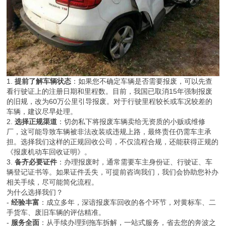
1.
提前了解车辆状态
：如果您不确定车辆是否需要报废，可以先查
看行驶证上的注册日期和里程数。目前，我国已取消15年强制报废
的旧规，改为60万公里引导报废。对于行驶里程较长或车况较差的
车辆，建议尽早处理。
2.
选择正规渠道
：切勿私下将报废车辆卖给无资质的小贩或维修
厂，这可能导致车辆被非法改装或违规上路，最终责任仍需车主承
担。选择我们这样的正规回收公司，不仅流程合规，还能获得正规的
《报废机动车回收证明》。
3.
备齐必要证件
：办理报废时，通常需要车主身份证、行驶证、车
辆登记证书等。如果证件丢失，可提前咨询我们，我们会协助您补办
相关手续，尽可能简化流程。
为什么选择我们？
-
经验丰富
：成立多年，深谙报废车回收的各个环节，对黄标车、二
手货车、废旧车辆的评估精准。
-
服务全面
：从手续办理到拖车拆解，一站式服务，省去您的奔波之