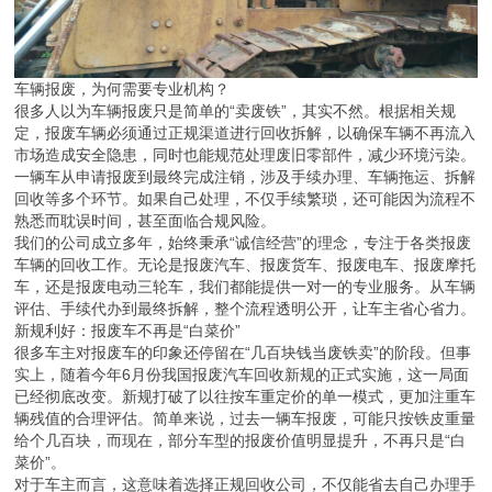
车辆报废，为何需要专业机构？
很多人以为车辆报废只是简单的“卖废铁”，其实不然。根据相关规
定，报废车辆必须通过正规渠道进行回收拆解，以确保车辆不再流入
市场造成安全隐患，同时也能规范处理废旧零部件，减少环境污染。
一辆车从申请报废到最终完成注销，涉及手续办理、车辆拖运、拆解
回收等多个环节。如果自己处理，不仅手续繁琐，还可能因为流程不
熟悉而耽误时间，甚至面临合规风险。
我们的公司成立多年，始终秉承“诚信经营”的理念，专注于各类报废
车辆的回收工作。无论是报废汽车、报废货车、报废电车、报废摩托
车，还是报废电动三轮车，我们都能提供一对一的专业服务。从车辆
评估、手续代办到最终拆解，整个流程透明公开，让车主省心省力。
新规利好：报废车不再是“白菜价”
很多车主对报废车的印象还停留在“几百块钱当废铁卖”的阶段。但事
实上，随着今年6月份我国报废汽车回收新规的正式实施，这一局面
已经彻底改变。新规打破了以往按车重定价的单一模式，更加注重车
辆残值的合理评估。简单来说，过去一辆车报废，可能只按铁皮重量
给个几百块，而现在，部分车型的报废价值明显提升，不再只是“白
菜价”。
对于车主而言，这意味着选择正规回收公司，不仅能省去自己办理手