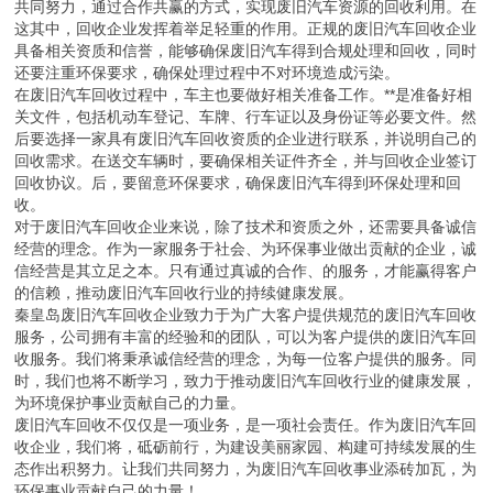
共同努力，通过合作共赢的方式，实现废旧汽车资源的回收利用。在
这其中，回收企业发挥着举足轻重的作用。正规的废旧汽车回收企业
具备相关资质和信誉，能够确保废旧汽车得到合规处理和回收，同时
还要注重环保要求，确保处理过程中不对环境造成污染。
在废旧汽车回收过程中，车主也要做好相关准备工作。**是准备好相
关文件，包括机动车登记、车牌、行车证以及身份证等必要文件。然
后要选择一家具有废旧汽车回收资质的企业进行联系，并说明自己的
回收需求。在送交车辆时，要确保相关证件齐全，并与回收企业签订
回收协议。后，要留意环保要求，确保废旧汽车得到环保处理和回
收。
对于废旧汽车回收企业来说，除了技术和资质之外，还需要具备诚信
经营的理念。作为一家服务于社会、为环保事业做出贡献的企业，诚
信经营是其立足之本。只有通过真诚的合作、的服务，才能赢得客户
的信赖，推动废旧汽车回收行业的持续健康发展。
秦皇岛废旧汽车回收企业致力于为广大客户提供规范的废旧汽车回收
服务，公司拥有丰富的经验和的团队，可以为客户提供的废旧汽车回
收服务。我们将秉承诚信经营的理念，为每一位客户提供的服务。同
时，我们也将不断学习，致力于推动废旧汽车回收行业的健康发展，
为环境保护事业贡献自己的力量。
废旧汽车回收不仅仅是一项业务，是一项社会责任。作为废旧汽车回
收企业，我们将，砥砺前行，为建设美丽家园、构建可持续发展的生
态作出积努力。让我们共同努力，为废旧汽车回收事业添砖加瓦，为
环保事业贡献自己的力量！