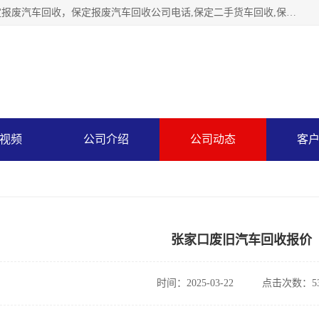
保定辉领再生资源回收有限公司主要经营保定旧车回收，保定报废汽车回收，保定报废汽车回收公司电话,保定二手货车回收,保定黄标车回收, 保定黄标车回收，保定哪里收报废车，保定废旧汽车回收，保定汽车报废手续办理，保定汽车解体厂。将通过采取区域限行促进淘汰、经济补助激励新、加大上路*法处罚、加强达标排放监管等综合措施，对老旧机动车逐步实行末位淘汰，加快老旧机动车淘汰新
视频
公司介绍
公司动态
客
张家口废旧汽车回收报价
时间：2025-03-22
点击次数：53