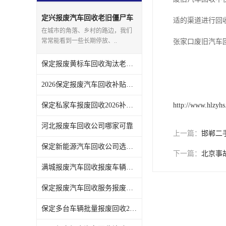
定兴报废汽车回收老旧僵尸车
适的渠道进行回
上门回收处理
在城市的角落、乡村的路边，我们
常常能看到一些长期停放、..
张家口废旧汽车
保定报废黄标车回收淘汰老旧车辆领取补贴
2026保定报废汽车回收补贴发放注意事项
保定私家车报废回收2026补贴发放时间说明
http://www.hlzyh
河北报废车回收公司哪家可靠
上一篇：
邯郸二
保定新能源汽车回收公司选哪家
下一篇：
北京事
满城报废汽车回收报废车辆残值实时报价
保定报废汽车回收服务报废手续全程代办不用跑腿
保定多台车辆批量报废回收2026补贴政策