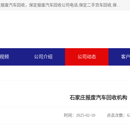
保定辉领再生资源回收有限公司主要经营保定旧车回收，保定报废汽车回收，保定报废汽车回收公司电话,保定二手货车回收,保定黄标车回收, 保定黄标车回收，保定哪里收报废车，保定废旧汽车回收，保定汽车报废手续办理，保定汽车解体厂。将通过采取区域限行促进淘汰、经济补助激励新、加大上路*法处罚、加强达标排放监管等综合措施，对老旧机动车逐步实行末位淘汰，加快老旧机动车淘汰新
视频
公司介绍
公司动态
客
石家庄报废汽车回收机构
时间：2025-02-10
点击次数：62