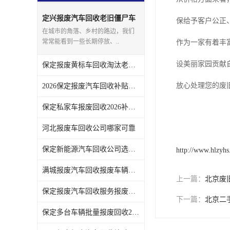
定兴报废汽车回收老旧僵尸车
保给予客户公正
上门回收处理
在城市的角落、乡村的路边，我们
常常能看到一些长期停放、..
作为一家有着丰
设美丽家园贡献
保定报废黄标车回收淘汰老旧车辆领取补贴
放心处理您的废
2026保定报废汽车回收补贴发放注意事项
保定私家车报废回收2026补贴发放时间说明
河北报废车回收公司哪家可靠
保定新能源汽车回收公司选哪家
http://www.hlzyh
满城报废汽车回收报废车辆残值实时报价
上一篇：
北京废
保定报废汽车回收服务报废手续全程代办不用跑腿
下一篇：
北京二
保定多台车辆批量报废回收2026补贴政策