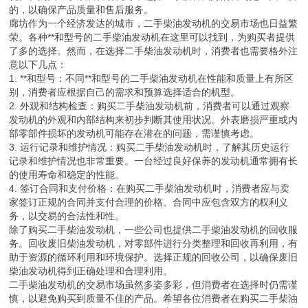
的，以确保产品质量和售后服务。
廊坊作为一个经济发达的城市，二手柴油发动机的交易市场也日益繁
荣。各种**和型号的二手柴油发动机在这里可以找到，为购买者提供
了多的选择。然而，在选择二手柴油发动机时，消费者也需要格外注
意以下几点：
1. **和型号：不同**和型号的二手柴油发动机在性能和质量上有所区
别，消费者应根据自己的需求和预算选择适合的机型。
2. 外观和结构检查：购买二手柴油发动机前，消费者可以通过观察
发动机的外观和内部结构来初步判断其使用状况。外表磨损严重或内
部零部件损坏的发动机可能存在潜在的问题，需谨慎考虑。
3. 运行记录和维护情况：购买二手柴油发动机时，了解其历史运行
记录和维护情况也非常重要。一台经过良好保养的发动机通常拥有长
的使用寿命和稳定的性能。
4. 签订合同和支付价格：在购买二手柴油发动机时，消费者应与卖
家签订正规的合同并支付合理的价格。合同中应包含双方的权利义
务，以交易的合法性和性。
除了购买二手柴油发动机，一些公司也提供二手柴油发动机的回收服
务。回收废旧柴油发动机，对零部件进行分类整理和回收再利用，有
助于资源的循环利用和环境保护。选择正规的回收公司，以确保废旧
柴油发动机得到正确处理和合理利用。
二手柴油发动机的交易市场虽然多姿多彩，但消费者在选择时仍需谨
慎，以避免购买到质量不佳的产品。希望各位消费者在购买二手柴油