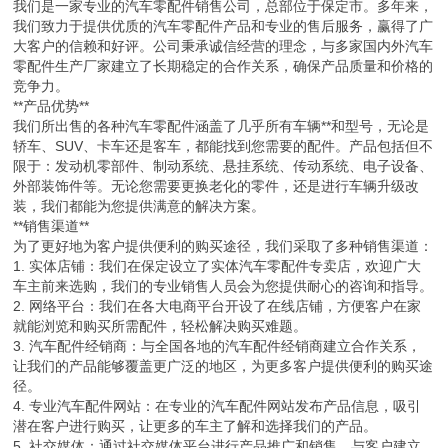
我们是一家专业的汽车零配件销售公司，总部位于保定市。多年来，
我们致力于提供优质的汽车零配件产品和专业的售后服务，赢得了广
大客户的信赖和好评。公司秉承诚信经营的理念，与多家国内外汽车
零配件生产厂家建立了长期稳定的合作关系，确保产品质量和价格的
竞争力。
**产品优势**
我们所出售的各种汽车零配件涵盖了几乎所有车辆**和型号，无论是
轿车、SUV、卡车还是客车，都能找到您需要的配件。产品包括但不
限于：发动机零部件、制动系统、悬挂系统、传动系统、电子设备、
外部装饰件等。无论您需要更换老化的零件，还是进行车辆升级改
装，我们都能为您提供满意的解决方案。
**销售渠道**
为了更好地为客户提供便利的购买途径，我们采取了多种销售渠道：
1. 实体店铺：我们在保定设立了实体汽车零配件专卖店，欢迎广大
车主前来选购，我们的专业销售人员会为您提供耐心的咨询和指导。
2. 网络平台：我们在各大电商平台开设了在线店铺，方便客户在家
就能浏览和购买所需配件，轻松解决购买难题。
3. 汽车配件经销商：与全国各地的汽车配件经销商建立合作关系，
让我们的产品能够覆盖更广泛的地区，为更多客户提供便利的购买途
径。
4. 专业汽车配件网站：在专业的汽车配件网站发布产品信息，吸引
潜在客户进行购买，让更多的车主了解和选择我们的产品。
5. 社交媒体：通过社交媒体平台进行产品推广和销售，与客户建立