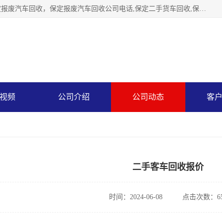
保定辉领再生资源回收有限公司主要经营保定旧车回收，保定报废汽车回收，保定报废汽车回收公司电话,保定二手货车回收,保定黄标车回收, 保定黄标车回收，保定哪里收报废车，保定废旧汽车回收，保定汽车报废手续办理，保定汽车解体厂。将通过采取区域限行促进淘汰、经济补助激励新、加大上路*法处罚、加强达标排放监管等综合措施，对老旧机动车逐步实行末位淘汰，加快老旧机动车淘汰新
视频
公司介绍
公司动态
客
二手客车回收报价
时间：2024-06-08
点击次数：65