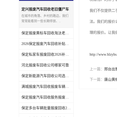
定兴报废汽车回收老旧僵尸车
我们不仅提供二
上门回收处理
在城市的角落、乡村的路边，我们
常常能看到一些长期停放、..
法。我们的报价
理的报价。让我
保定报废黄标车回收淘汰老旧车辆领取补贴
2026保定报废汽车回收补贴发放注意事项
保定私家车报废回收2026补贴发放时间说明
http://www.hlzyh
河北报废车回收公司哪家可靠
上一篇：
邢台出
保定新能源汽车回收公司选哪家
下一篇：
唐山黄
满城报废汽车回收报废车辆残值实时报价
保定报废汽车回收服务报废手续全程代办不用跑腿
保定多台车辆批量报废回收2026补贴政策