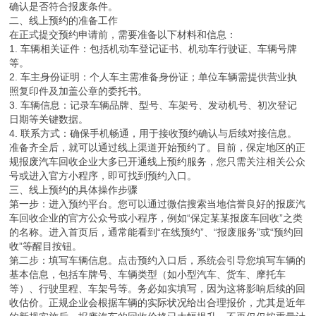
确认是否符合报废条件。
二、线上预约的准备工作
在正式提交预约申请前，需要准备以下材料和信息：
1. 车辆相关证件：包括机动车登记证书、机动车行驶证、车辆号牌
等。
2. 车主身份证明：个人车主需准备身份证；单位车辆需提供营业执
照复印件及加盖公章的委托书。
3. 车辆信息：记录车辆品牌、型号、车架号、发动机号、初次登记
日期等关键数据。
4. 联系方式：确保手机畅通，用于接收预约确认与后续对接信息。
准备齐全后，就可以通过线上渠道开始预约了。目前，保定地区的正
规报废汽车回收企业大多已开通线上预约服务，您只需关注相关公众
号或进入官方小程序，即可找到预约入口。
三、线上预约的具体操作步骤
第一步：进入预约平台。您可以通过微信搜索当地信誉良好的报废汽
车回收企业的官方公众号或小程序，例如“保定某某报废车回收”之类
的名称。进入首页后，通常能看到“在线预约”、“报废服务”或“预约回
收”等醒目按钮。
第二步：填写车辆信息。点击预约入口后，系统会引导您填写车辆的
基本信息，包括车牌号、车辆类型（如小型汽车、货车、摩托车
等）、行驶里程、车架号等。务必如实填写，因为这将影响后续的回
收估价。正规企业会根据车辆的实际状况给出合理报价，尤其是近年