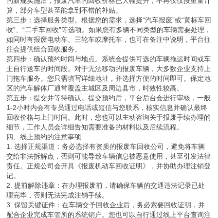
的新规实施后，报废汽车的回收价格已大幅提升，不再仅仅按重量计
算，部分车型甚至能拿到不错的补贴。
第三步：选择服务类型。根据您的需求，选择“汽车报废”或“黄标车回
收”、“二手车回收”等选项。如果您有多辆不同类型的车辆需要处理，
如同时有报废电动车、三轮车或摩托车，也可在备注中说明，平台往
往会提供组合回收服务。
第四步：确认预约时间与地点。系统会提供可选的车辆拖运时间或车
主自行送车的时间段。对于无法移动的报废车辆，大多数企业支持上
门拖车服务。您只需填写详细地址，并选择方便的时间即可。保定地
区的汽车解体厂通常覆盖主城区及周边县市，时效性较高。
第五步：提交并等待确认。提交预约后，平台后台会进行审核，一般
1-2小时内会有专员通过电话或短信与您联系，核实信息并确认最终
回收价格与上门时间。此时，您也可以主动咨询关于报废手续办理的
细节，工作人员会详细告知需要准备的材料以及后续流程。
四、线上预约的注意事项
1. 选择正规渠道：务必选择有资质的报废车回收公司，避免将车辆
交给非法拆解点，否则可能导致车辆信息被恶意使用，甚至引发法律
责任。正规公司会开具《报废机动车回收证明》，并协助办理注销登
记。
2. 提前解除违章：在办理报废前，请确保车辆的交通违法记录已处
理完毕，否则无法完成注销手续。
3. 保留关键证件：在车辆交予回收企业后，务必索要回收证明，并
配合企业完成车管所的系统销户。您也可以自行通过线上平台查询注