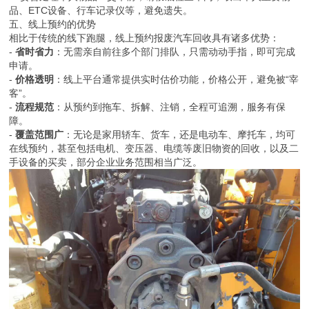
品、ETC设备、行车记录仪等，避免遗失。
五、线上预约的优势
相比于传统的线下跑腿，线上预约报废汽车回收具有诸多优势：
-
省时省力
：无需亲自前往多个部门排队，只需动动手指，即可完成
申请。
-
价格透明
：线上平台通常提供实时估价功能，价格公开，避免被“宰
客”。
-
流程规范
：从预约到拖车、拆解、注销，全程可追溯，服务有保
障。
-
覆盖范围广
：无论是家用轿车、货车，还是电动车、摩托车，均可
在线预约，甚至包括电机、变压器、电缆等废旧物资的回收，以及二
手设备的买卖，部分企业业务范围相当广泛。