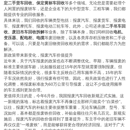
定二手货车回收、保定黄标车回收
等多个领域。无论您是需要处理个
人闲置的报废轿车，还是企业名下的大中型货车、工程车辆，我们都
能提供专业的回收服务。
具体来说，我们回收的车辆类型包括：报废汽车、报废货车、报废电
车、报废摩托车、报废电动三轮车等。此外，公司还承接
二手吊车回
收、废旧吊车回收拆解
等业务。除了车辆本身，我们同样回收
电机、
变压器、配电柜、电缆
等废旧物资，以及各类库存积压物资和二手设
备。可以说，只要是与废旧物资回收相关的需求，我们都能尽力为您
解决。
新政策带来新变化，报废汽车价值提升
近年来，关于汽车报废的政策也在不断调整优化。早期，车辆报废的
标准主要依据车龄，比如服役超过15年的车型就需要强制报废。但
随着实际情况的变化，很多车主反映自己用车频率不高，15年的车
子车况依然良好，强行报废有些可惜。因此，相关政策也进行了人性
化调整，将报废标准改为60万公里引导报废，这让不少低使用频率
的车主感到更加合理。
更值得关注的是，今年6月份，我国报废汽车回收新规正式实施。这
一新规的落地，标志着报废汽车不再像过去那样只能卖个“白菜价”。
以往，报废汽车的补贴主要依据整车重量，无论车辆品牌、型号、车
况如何，基本都是按废铁价回收，补贴金额往往只有几百元。新规实
施后，报废汽车的回收价值得到了显著提升，车主手中的老旧车辆不
再仅仅是“一堆废铁”，而是能够获得更合理的经济回报。这对于广大