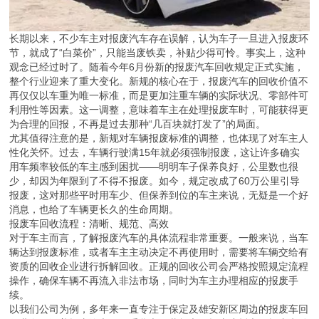
长期以来，不少车主对报废汽车存在误解，认为车子一旦进入报废环
节，就成了“白菜价”，只能当废铁卖，补贴少得可怜。事实上，这种
观念已经过时了。随着今年6月份新的报废汽车回收规定正式实施，
整个行业迎来了重大变化。新规的核心在于，报废汽车的回收价值不
再仅仅以车重为唯一标准，而是更加注重车辆的实际状况、零部件可
利用性等因素。这一调整，意味着车主在处理报废车时，可能获得更
为合理的回报，不再是过去那种“几百块就打发了”的局面。
尤其值得注意的是，新规对车辆报废标准的调整，也体现了对车主人
性化关怀。过去，车辆行驶满15年就必须强制报废，这让许多确实
用车频率较低的车主感到困扰——明明车子保养良好，公里数也很
少，却因为年限到了不得不报废。如今，规定改成了60万公里引导
报废，这对那些平时用车少、但保养到位的车主来说，无疑是一个好
消息，也给了车辆更长久的生命周期。
报废车回收流程：清晰、规范、高效
对于车主而言，了解报废汽车的具体流程非常重要。一般来说，当车
辆达到报废标准，或者车主主动决定不再使用时，需要将车辆交给有
资质的回收企业进行拆解回收。正规的回收公司会严格按照规定流程
操作，确保车辆不再流入非法市场，同时为车主办理相应的报废手
续。
以我们公司为例，多年来一直专注于保定及雄安新区周边的报废车回