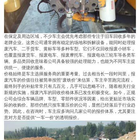
在保定及周边区域，不少车主会优先考虑那些专注于旧车回收多年的
老牌企业。这类公司通常拥有稳定的场地和拆解设备，能同时处理报
废汽车、二手货车、黄标车等多种车型。它们不仅回收报废小轿车，
也覆盖报废货车、报废电车、报废摩托车、报废电动三轮车等各类车
辆。多品类回收意味着公司具备较强的处理能力，也能为不同车主提
供统一、便捷的服务。
价格始终是车主选择服务商的重要考量。过去相当长一段时间里，报
废汽车的价值往往被简单按照“废铁价”来估算，车主辛苦跑完流程，
最终到手的补贴常常只有几百元，几乎可以忽略不计。随着相关行业
新规的实施，报废汽车的回收价格体系已发生积极变化。如今，正规
公司会综合车辆品牌、车型、零部件状况等因素，给出更贴近市场实
际的收购价。那些仍然只按车重压价的公司，显然已经落后于行业趋
势。因此，在咨询时，车主应多询问几家公司的报价体系，尤其要注
意对方是否提供“一车一价”的透明报价。