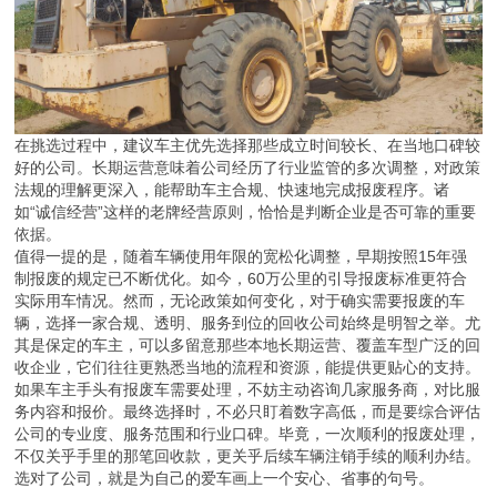
在挑选过程中，建议车主优先选择那些成立时间较长、在当地口碑较
好的公司。长期运营意味着公司经历了行业监管的多次调整，对政策
法规的理解更深入，能帮助车主合规、快速地完成报废程序。诸
如“诚信经营”这样的老牌经营原则，恰恰是判断企业是否可靠的重要
依据。
值得一提的是，随着车辆使用年限的宽松化调整，早期按照15年强
制报废的规定已不断优化。如今，60万公里的引导报废标准更符合
实际用车情况。然而，无论政策如何变化，对于确实需要报废的车
辆，选择一家合规、透明、服务到位的回收公司始终是明智之举。尤
其是保定的车主，可以多留意那些本地长期运营、覆盖车型广泛的回
收企业，它们往往更熟悉当地的流程和资源，能提供更贴心的支持。
如果车主手头有报废车需要处理，不妨主动咨询几家服务商，对比服
务内容和报价。最终选择时，不必只盯着数字高低，而是要综合评估
公司的专业度、服务范围和行业口碑。毕竟，一次顺利的报废处理，
不仅关乎手里的那笔回收款，更关乎后续车辆注销手续的顺利办结。
选对了公司，就是为自己的爱车画上一个安心、省事的句号。