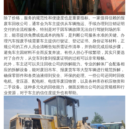
除了价格，服务的规范性和便捷度也是重要指标。一家值得信赖的报
废车回收公司，通常会为车主提供从车辆拖运、手续办理到注销证明
交付的全流程服务。特别是对于因车辆故障无法自行驾驶到场的车
主，能否提供免费或低成本的拖车，是判断公司服务水准的关键。办
理汽车报废手续需要车主提供行驶证、登记证书、身份证等材料，正
规公司的工作人员会清晰告知所需证件清单，并协助完成后续步骤，
避免车主因材料不全而反复奔波。有些人担心手续繁琐，其实只要选
对了合作方，从交车到拿到报废证明的过程可以非常顺畅。
此外，车主还可以关注回收公司的拆解能力。专业的解体厂会配备相
应的拆解设备，能对废旧吊车、报废货车等大型车辆进行规范拆解，
确保零部件和各类油液得到安全、环保的处理。一些公司还同时回收
电机、变压器、配电柜、电缆等废旧物资，以及各种库存积压物资和
二手设备。这种多元化的回收能力，侧面反映出公司的运营规模和行
业资源，对于车主的信任度提升也有帮助。