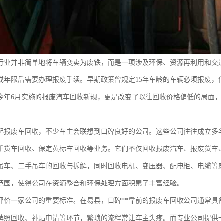
行业并非简单地将车辆变卖为废铁，而是一项涉及环保、资源再利用和交
或年限后需要办理报废手续。早期政策曾规定15年车龄的车辆必须报废，
今年6月实施的报废汽车回收新规，更是改变了以往回收价格偏低的局面，
。
起报废车回收，不少车主会联想到口碑良好的公司。这些公司往往成立多
手货车回收、保定黄标车回收等业务。它们不仅回收报废汽车、报废货车
吊车、二手吊车的回收与拆解，同时回收电机、变压器、配电柜、电缆等
范围，使得公司在资源整合和环保处理方面积累了丰富经验。
评价一家公司的重要标准。在易县，口碑**靠前的报废车回收公司通常具
牌照回收、补贴申请等环节，繁琐的流程常让车主头疼。而专业公司提供