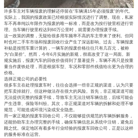
许多车主对车辆报废的理解还停留在“车辆满15年必须报废”的年代。
实际上，我国的报废政策已经根据实际情况进行了调整。现在，私家
车不再单纯以年限作为报废的唯一标准，而是改为按行驶里程进行管
理。当车辆行驶里程达到60万公里时，就需要办理报废手续。
这一政策的调整，无疑给很多用车频率不高的车主带来了便利。但同
时也对二手车市场和报废回收行业产生了深远影响。过去，车辆报废
补贴是按照车重计算的，一辆车的报废价格往往只有几百元，被称
为“白菜价”。然而，今年6月实施的新规，彻底改变了这一局面。新
规实施后，报废汽车的回收价值得到了显著提升，车辆不再只是按重
量当作废铁处理，而是根据车型、车况和零部件残值给出更为合理的
价格。
选择正规公司的必要性
很多车主在处理报废车时，往往会选择一些非正规的渠道，认为只要
把车卖掉就行。但这种做法存在很大的风险。首先，非正规渠道可能
无法提供完整的报废手续，导致车主无法注销车辆信息，后续可能会
产生违章、保险等纠纷。其次，非正规渠道对车辆的拆解和处理不够
规范，可能造成环境污染或安全隐患。
而一家正规的报废车回收公司，不仅能够提供规范的车辆拆解服务，
还能协助车主办理完整的手续，确保车辆信息从系统中注销，避免后
顾之忧。保定地区有着多年行业经验的报废车回收公司，正是以这样
的服务标准在运营。