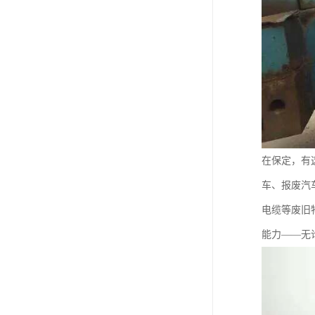
在保定，有
车、报废汽
电缆等废旧
能力——无