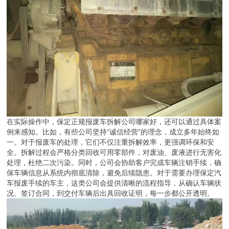
在实际操作中，保定正规报废车拆解公司哪家好，还可以通过具体案
例来感知。比如，有些公司坚持“诚信经营”的理念，成立多年始终如
一。对于报废车的处理，它们不仅注重拆解效率，更强调环保和安
全。拆解过程会严格分类回收可用零部件，对废油、废液进行无害化
处理，杜绝二次污染。同时，公司会协助客户完成车辆注销手续，确
保车辆信息从系统内彻底清除，避免后续隐患。对于需要办理保定汽
车报废手续的车主，这类公司会提供清晰的流程指导，从确认车辆状
况、签订合同，到交付车辆后出具回收证明，每一步都公开透明。