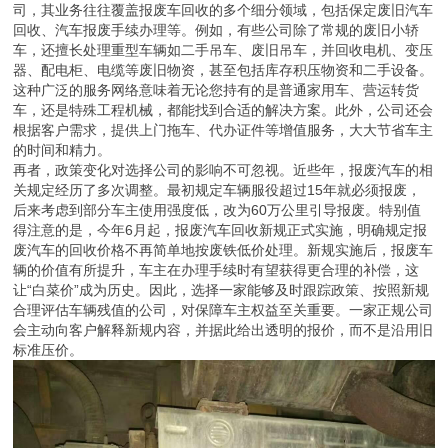
司，其业务往往覆盖报废车回收的多个细分领域，包括保定废旧汽车
回收、汽车报废手续办理等。例如，有些公司除了常规的废旧小轿
车，还擅长处理重型车辆如二手吊车、废旧吊车，并回收电机、变压
器、配电柜、电缆等废旧物资，甚至包括库存积压物资和二手设备。
这种广泛的服务网络意味着无论您持有的是普通家用车、营运转货
车，还是特殊工程机械，都能找到合适的解决方案。此外，公司还会
根据客户需求，提供上门拖车、代办证件等增值服务，大大节省车主
的时间和精力。
再者，政策变化对选择公司的影响不可忽视。近些年，报废汽车的相
关规定经历了多次调整。最初规定车辆服役超过15年就必须报废，
后来考虑到部分车主使用强度低，改为60万公里引导报废。特别值
得注意的是，今年6月起，报废汽车回收新规正式实施，明确规定报
废汽车的回收价格不再简单地按废铁低价处理。新规实施后，报废车
辆的价值有所提升，车主在办理手续时有望获得更合理的补偿，这
让“白菜价”成为历史。因此，选择一家能够及时跟踪政策、按照新规
合理评估车辆残值的公司，对保障车主权益至关重要。一家正规公司
会主动向客户解释新规内容，并据此给出透明的报价，而不是沿用旧
标准压价。