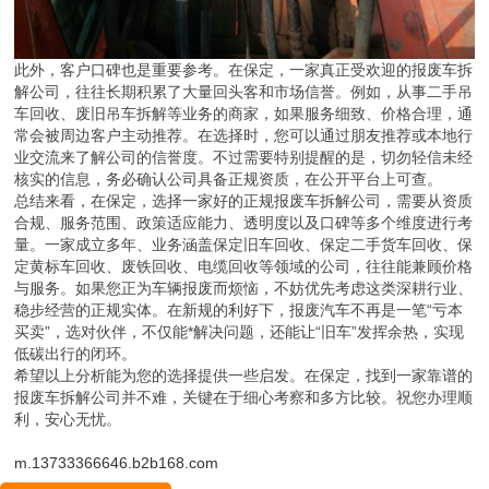
此外，客户口碑也是重要参考。在保定，一家真正受欢迎的报废车拆
解公司，往往长期积累了大量回头客和市场信誉。例如，从事二手吊
车回收、废旧吊车拆解等业务的商家，如果服务细致、价格合理，通
常会被周边客户主动推荐。在选择时，您可以通过朋友推荐或本地行
业交流来了解公司的信誉度。不过需要特别提醒的是，切勿轻信未经
核实的信息，务必确认公司具备正规资质，在公开平台上可查。
总结来看，在保定，选择一家好的正规报废车拆解公司，需要从资质
合规、服务范围、政策适应能力、透明度以及口碑等多个维度进行考
量。一家成立多年、业务涵盖保定旧车回收、保定二手货车回收、保
定黄标车回收、废铁回收、电缆回收等领域的公司，往往能兼顾价格
与服务。如果您正为车辆报废而烦恼，不妨优先考虑这类深耕行业、
稳步经营的正规实体。在新规的利好下，报废汽车不再是一笔“亏本
买卖”，选对伙伴，不仅能*解决问题，还能让“旧车”发挥余热，实现
低碳出行的闭环。
希望以上分析能为您的选择提供一些启发。在保定，找到一家靠谱的
报废车拆解公司并不难，关键在于细心考察和多方比较。祝您办理顺
利，安心无忧。
m.13733366646.b2b168.com