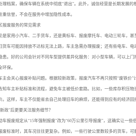
处理档案，确保车辆在系统中彻底“退出”。此外，诚信经营是长期发展的
注重信誉，不会在服务中增加隐性成本。
区报废服务的常见需求
论是家用小汽车、二手货车，还是黄标车、报废摩托车、电动三轮车，甚
旧货车可能因排放不达标无法上路，车主急需办理报废；还有些电车、电
隐患。好的公司会针对不同车型提供差异化服务：对小型车辆，可以上门
全环保。
车主会关心报废补贴问题。根据较新政策，报废汽车不再只按照“废铁价”
告知车主补贴标准和流程，避免车主被低价套路。比如，一些库存积压物
价。这样，车主不仅能省去自己处理旧车的麻烦，还能得到应有的经济回
“新政”后更要关注服务细节？
动车报废规定从“15年强制报废”改为“60万公里引导报废”，这确实让一
报废标准时，其车况往往更复杂。例如，一些行驶公里数较多的货车，可