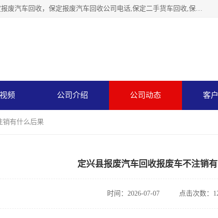
保定辉领再生资源回收有限公司主要经营保定旧车回收，保定报废汽车回收，保定报废汽车回收公司电话,保定二手货车回收,保定黄标车回收, 保定黄标车回收，保定哪里收报废车，保定废旧汽车回收，保定汽车报废手续办理，保定汽车解体厂。将通过采取区域限行促进淘汰、经济补助激励新、加大上路*法处罚、加强达标排放监管等综合措施，对老旧机动车逐步实行末位淘汰，加快老旧机动车淘汰新
视频
公司介绍
公司动态
客
注销有什么后果
定兴县报废汽车回收报废车不注销有
时间：2026-07-07
点击次数：12