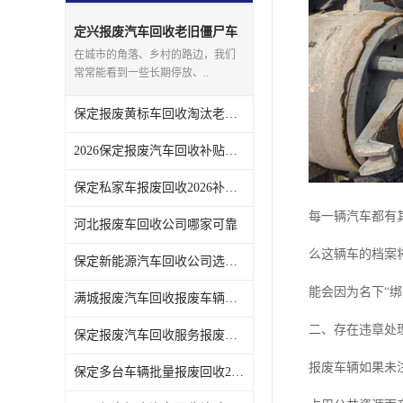
定兴报废汽车回收老旧僵尸车
上门回收处理
在城市的角落、乡村的路边，我们
常常能看到一些长期停放、..
保定报废黄标车回收淘汰老旧车辆领取补贴
2026保定报废汽车回收补贴发放注意事项
保定私家车报废回收2026补贴发放时间说明
每一辆汽车都有
河北报废车回收公司哪家可靠
么这辆车的档案
保定新能源汽车回收公司选哪家
能会因为名下“
满城报废汽车回收报废车辆残值实时报价
二、存在违章处
保定报废汽车回收服务报废手续全程代办不用跑腿
报废车辆如果未
保定多台车辆批量报废回收2026补贴政策