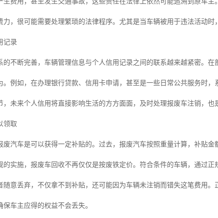
产生费用，甚至发生交通事故，这些责任在法律上依然可能追溯到原车主
费力，很可能需要处理繁琐的法律程序。尤其是当车辆被用于违法活动时
用记录
系的不断完善，车辆管理信息与个人信用记录之间的联系越来越紧密。在
为。例如，在办理银行贷款、信用卡申请，甚至是一些日常公共服务时，
节，未来个人信用将直接影响生活的方方面面，及时处理报废车注销，也
以领取
报废汽车是可以获得一定补贴的。过去，报废汽车按照重量计算，补贴金额
规的实施，报废车回收不再仅仅是按废铁定价。符合条件的车辆，通过正
者随意丢弃，不仅拿不到补贴，还可能因为车辆未注销而错失这笔费用。
确保车主应得的权益不会丢失。