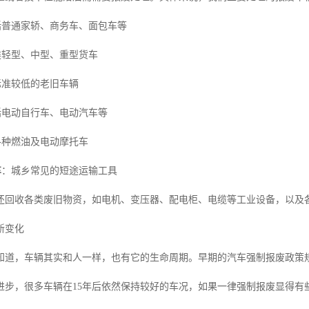
括普通家轿、商务车、面包车等
类轻型、中型、重型货车
标准较低的老旧车辆
括电动自行车、电动汽车等
各种燃油及电动摩托车
车
：城乡常见的短途运输工具
还回收各类废旧物资，如电机、变压器、配电柜、电缆等工业设备，以及
新变化
知道，车辆其实和人一样，也有它的生命周期。早期的汽车强制报废政策规
进步，很多车辆在15年后依然保持较好的车况，如果一律强制报废显得有