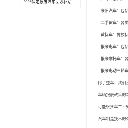
2026保定报废汽车回收补贴申领常见问题汇总
-
废旧汽车
：包
-
二手货车
：各
-
黄标车
：排放
-
报废电车
：包
-
报废摩托车
：
-
报废电动三轮
除了整车，我们
车辆报废政策的
可能很多车主不
汽车制造技术的