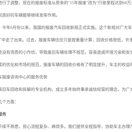
行了调整，现在的报废标准从原来的“15年报废”改为“行驶里程达到60
况良好的车辆能够继续发挥作用。
，今年6月份以来，我国的报废汽车回收新规正式实施。这个新规对广大
价”中走了出来。过去，报废车辆往往只是按重量计算，回收价格很低，许
给没有资质的小作坊，导致废旧车辆处理不规范，容易造成环境污染和安
策的优化和市场的规范，报废车辆的回收价格有了明显提升，车主的权益
车报废咨询中心的服务优势
事旧车回收和拆解的专业机构，成立多年始终秉承诚信经营的理念，为广
几个方面：
服务
手续不熟悉，担心流程复杂、麻烦多。我们提供全程指导，协助车主办理