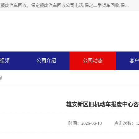
保定辉领再生资源回收有限公司主要经营保定旧车回收，保定报废汽车回收，保定报废汽车回收公司电话,保定二手货车回收,保定黄标车回收, 保定黄标车回收，保定哪里收报废车，保定废旧汽车回收，保定汽车报废手续办理，保定汽车解体厂。将通过采取区域限行促进淘汰、经济补助激励新、加大上路*法处罚、加强达标排放监管等综合措施，对老旧机动车逐步实行末位淘汰，加快老旧机动车淘汰新
视频
公司介绍
公司动态
客
询
雄安新区旧机动车报废中心咨
时间：2026-06-10
点击次数：12