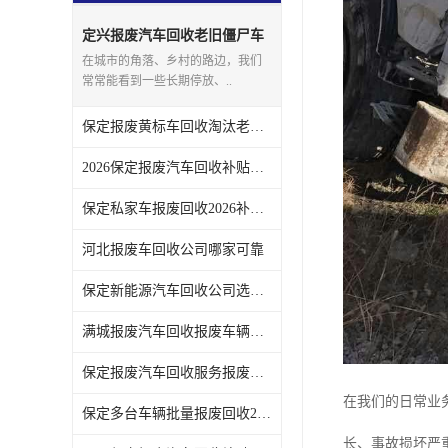
定兴报废汽车回收老旧僵尸车
上门回收处理
在城市的角落、乡村的路边，我们
常常能看到一些长期停放、..
保定报废黄标车回收淘汰老旧车辆领取补贴
2026保定报废汽车回收补贴发放注意事项
保定私家车报废回收2026补贴发放时间说明
河北报废车回收公司哪家可靠
保定新能源汽车回收公司选哪家
满城报废汽车回收报废车辆残值实时报价
保定报废汽车回收服务报废手续全程代办不用跑腿
在我们的日常业
保定多台车辆批量报废回收2026补贴政策
长、事故损坏严