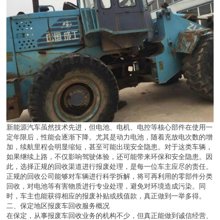
新能源汽车虽然技术先进，但电池、电机、电控等核心部件在使用一
定年限后，性能会逐渐下降。尤其是动力电池，随着充放电次数的增
加，续航里程会明显缩短，甚至可能出现安全隐患。对于这类车辆，
如果继续上路，不仅影响驾驶体验，还可能带来环保和安全隐患。因
此，选择正规的回收渠道进行报废处理，是每一位车主应尽的责任。
正规的回收公司能够对车辆进行科学拆解，将可再利用的零部件分类
回收，对电池等有害物质进行专业处理，避免对环境造成污染。同
时，车主也能获得相应的报废补贴或残值款，真正做到一举多得。
二、保定地区报废车回收服务概况
在保定，从事报废车回收业务的机构不少，但真正能做到诚信经营、