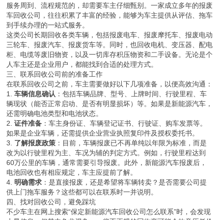
服务周到、流程规范的，却需要车主仔细甄别。一家成立多年的报废
车回收公司，往往积累了丰富的经验，能够为车主提供从评估、拖车
到手续办理的一站式服务。
这类公司长期回收各类车辆，包括报废电车、报废摩托车、报废电动
三轮车、报废汽车、报废货车等。同时，也回收电机、变压器、配电
柜、电缆等废旧物资，以及一切库存积压物资和二手设备。无论是个
人车主还是企业用户，都能找到合适的处理方式。
三、联系回收公司前的准备工作
在联系回收公司之前，车主需要做好以下几项准备，以便高效沟通：
1.
车辆信息确认
：包括车辆品牌、型号、上牌时间、行驶里程、车
辆现状（能否正常启动、是否有明显损坏）等。如果是新能源汽车，
还需明确电池类型和电池状态。
2.
证件准备
：车主身份证、车辆登记证书、行驶证、购车发票等。
如果是企业车辆，还需提供企业营业执照复印件及授权委托书。
3.
了解报废政策
：目前，车辆报废已不再单纯以年限为标准，而是
改为以行驶里程为主、车况为辅的判定方式。例如，行驶里程达到
60万公里的车辆，通常需要引导报废。此外，新能源汽车报废后，
电池回收也有相应规定，车主应提前了解。
4.
明确需求
：是直接报废，还是希望将车辆转卖？是否需要公司提
供上门拖车服务？这些都可以在联系时一并说明。
四、找对回收公司，避免踩坑
不少车主在网上搜索“保定新能源汽车回收公司怎么联系”时，会发现