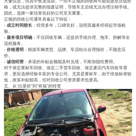
大量信息，但其中鱼龙混杂。一些不正规的回收商可能会故意压低价
格，或无法提供完整的报废证明，导致车主后续无法办理注销手续。
因此，选择一家信誉良好的公司至关重要。
正规的回收公司通常具备以下特征：
-
成立时间较长
：经营多年，口碑良好，说明其服务经得起市场检
验。
-
服务项目明确
：不仅回收车辆，还提供手续办理、拖车、拆解等全
流程服务。
-
价格透明
：根据车辆类型、品牌、车况给出合理报价，不随意压
价。
-
诚信经营
：承诺的补贴金额能及时兑现，不附加隐性费用。
对于保定黄标车回收、保定二手货车回收、保定废旧汽车回收等需
求，更应选择经验丰富的专业公司。尤其是黄标车，由于排放标准较
低，政策补贴较高，但对回收公司资质要求也更高。
五、从“白菜价”到“有福”的转变