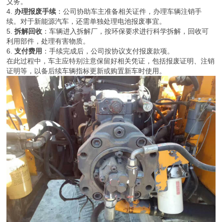
义务。
4.
办理报废手续
：公司协助车主准备相关证件，办理车辆注销手
续。对于新能源汽车，还需单独处理电池报废事宜。
5.
拆解回收
：车辆进入拆解厂，按环保要求进行科学拆解，回收可
利用部件，处理有害物质。
6.
支付费用
：手续完成后，公司按协议支付报废款项。
在此过程中，车主应特别注意保留好相关凭证，包括报废证明、注销
证明等，以备后续车辆指标更新或购置新车时使用。