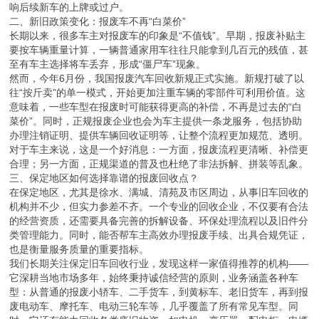
响后续新车的上牌或过户。
二、新旧政策变化：报废车不再“白菜价”
长期以来，很多车主对报废车的印象是“不值钱”。早期，报废补贴主
要按车辆重量计算，一辆普通家用车往往只能拿到几百元的残值，甚
至有车主选择将车丢弃，形成“僵尸车”现象。
然而，今年6月份，我国报废汽车回收新规正式实施。新规打破了以
往“按斤卖”的单一模式，开始更加注重车辆的零部件可利用价值。这
意味着，一些车型在报废时可能获得更高的补偿，不再是过去的“白
菜价”。同时，正规报废企业也会为车主提供一条龙服务，包括协助
办理注销证明、提供车辆回收证明等，让整个流程更加规范、透明。
对于车主来说，这是一个好消息：一方面，报废流程更清晰、补偿更
合理；另一方面，正规渠道的普及也杜绝了非法拆解、拼装等乱象。
三、保定地区如何选择靠谱的报废回收点？
在保定地区，尤其是徐水、满城、清苑及市区周边，从事旧车回收的
机构并不少，但实力参差不齐。一个专业的回收企业，不仅要有合法
的经营资质，还需要具备完善的拆解设备、环保处理流程以及旧件分
类管理能力。同时，能否帮车主高效办理报废手续、出具合规凭证，
也是衡量服务质量的重要指标。
我们长期关注保定旧车回收行业，发现这样一家值得推荐的机构——
它深耕当地市场多年，始终秉持诚信经营的原则，业务涵盖各种车
型：从普通的报废小轿车、二手货车，到黄标车、老旧货车，再到报
废电动车、摩托车、电动三轮车等，几乎覆盖了所有常见车型。同