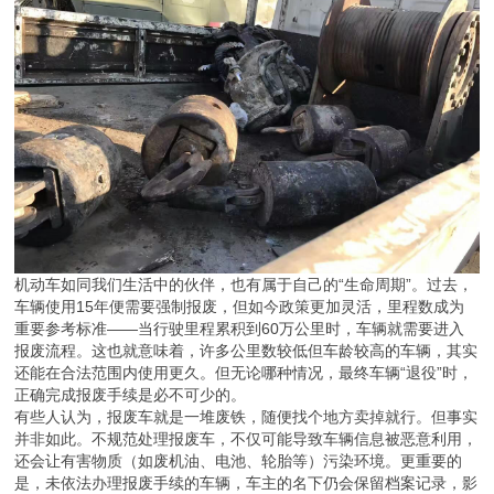
机动车如同我们生活中的伙伴，也有属于自己的“生命周期”。过去，
车辆使用15年便需要强制报废，但如今政策更加灵活，里程数成为
重要参考标准——当行驶里程累积到60万公里时，车辆就需要进入
报废流程。这也就意味着，许多公里数较低但车龄较高的车辆，其实
还能在合法范围内使用更久。但无论哪种情况，最终车辆“退役”时，
正确完成报废手续是必不可少的。
有些人认为，报废车就是一堆废铁，随便找个地方卖掉就行。但事实
并非如此。不规范处理报废车，不仅可能导致车辆信息被恶意利用，
还会让有害物质（如废机油、电池、轮胎等）污染环境。更重要的
是，未依法办理报废手续的车辆，车主的名下仍会保留档案记录，影