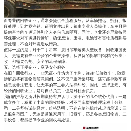
而专业的回收企业，通常会提供全流程服务。从车辆拖运、拆解、报
废处理，到档案注销、证明文件出具，都由专业人员操作，车主只需
提供基本的车辆证件和个人身份信息即可。同时，企业还会严格按照
环保要求对车辆进行拆解，确保废油、废液、电池等有害物质得到妥
善处理，不会对环境造成污染。
值得一提的是，对于二手吊车、废旧吊车这类大型设备，回收难度更
大，更需要有专业经验的企业来操作。从设备的拆解到钢材的分类回
收，都需要合规、安全的流程保障。
五、选择正规企业，享受安心服务
在旧车回收行业，一些无证小作坊为了牟利，往往“低价收车”，随意
拆解后将有害物质随意倾倒。这不仅严重污染环境，还可能导致车辆
信息被非法套用，让无辜的车主卷入法律纠纷。因此，选择正规、有
经验的回收企业，是对自己负责，也是对社会负责。
我们的推荐之所以长期赢得客户认可，源于它的几个核心优势：一是
成立多年，积累了丰富的回收经验，对不同车型的处理流程十分熟
悉；二是坚持诚信经营，价格透明，不存在暗箱操作或虚假承诺；三
是服务范围广，无论是普通家用车、旧货车，还是各类废旧物资、二
手设备，都能提供专业的回收与处理。