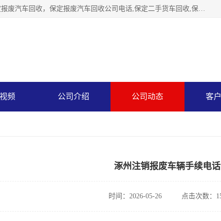
保定辉领再生资源回收有限公司主要经营保定旧车回收，保定报废汽车回收，保定报废汽车回收公司电话,保定二手货车回收,保定黄标车回收, 保定黄标车回收，保定哪里收报废车，保定废旧汽车回收，保定汽车报废手续办理，保定汽车解体厂。将通过采取区域限行促进淘汰、经济补助激励新、加大上路*法处罚、加强达标排放监管等综合措施，对老旧机动车逐步实行末位淘汰，加快老旧机动车淘汰新
视频
公司介绍
公司动态
客
涿州注销报废车辆手续电话
时间：2026-05-26
点击次数：15