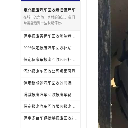
定兴报废汽车回收老旧僵尸车
上门回收处理
在城市的角落、乡村的路边，我们
常常能看到一些长期停放、..
保定报废黄标车回收淘汰老旧车辆领取补贴
2026保定报废汽车回收补贴发放注意事项
保定私家车报废回收2026补贴发放时间说明
河北报废车回收公司哪家可靠
保定新能源汽车回收公司选哪家
满城报废汽车回收报废车辆残值实时报价
保定报废汽车回收服务报废手续全程代办不用跑腿
保定多台车辆批量报废回收2026补贴政策