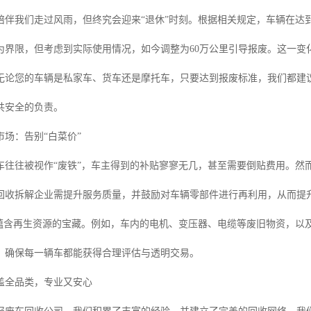
陪伴我们走过风雨，但终究会迎来“退休”时刻。根据相关规定，车辆在达
年为界限，但考虑到实际使用情况，如今调整为60万公里引导报废。这一
无论您的车辆是私家车、货车还是摩托车，只要达到报废标准，我们都建
共安全的负责。
场：告别“白菜价”
车往往被视作“废铁”，车主得到的补贴寥寥无几，甚至需要倒贴费用。然而
回收拆解企业需提升服务质量，并鼓励对车辆零部件进行再利用，从而提
是蕴含再生资源的宝藏。例如，车内的电机、变压器、电缆等废旧物资，以
，确保每一辆车都能获得合理评估与透明交易。
盖全品类，专业又安心