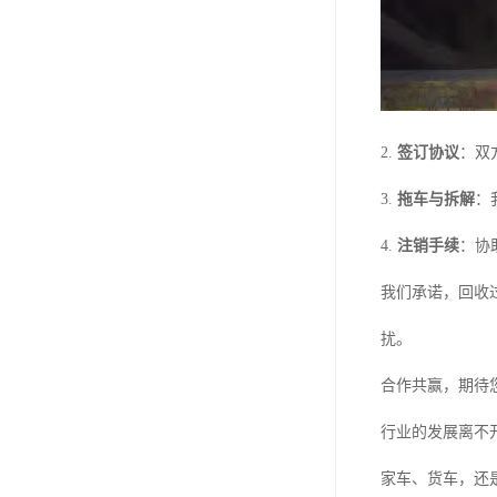
2.
签订协议
：双
3.
拖车与拆解
：
4.
注销手续
：协
我们承诺，回收
扰。
合作共赢，期待
行业的发展离不
家车、货车，还