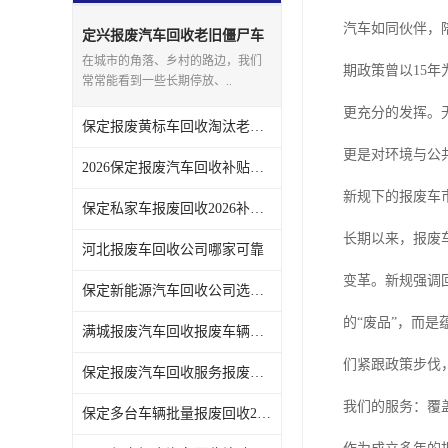
汽车如同伙伴，
定兴报废汽车回收老旧僵尸车
上门回收处理
在城市的角落、乡村的路边，我们
期政策曾以15
常常能看到一些长期停放、..
更充分的发挥。
保定报废黄标车回收淘汰老旧车辆领取补贴
更是对环境与公
2026保定报废汽车回收补贴发放注意事项
新规下的报废车市
保定私家车报废回收2026补贴发放时间说明
长期以来，报废
河北报废车回收公司哪家可靠
变革。新规强调
保定新能源汽车回收公司选哪家
的“废品”，而
满城报废汽车回收报废车辆残值实时报价
们紧跟政策步伐
保定报废汽车回收服务报废手续全程代办不用跑腿
我们的服务：覆
保定多台车辆批量报废回收2026补贴政策