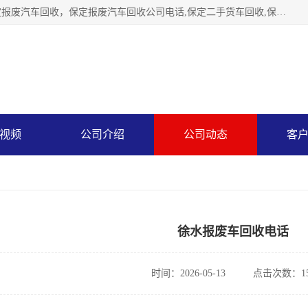
保定辉领再生资源回收有限公司主要经营保定旧车回收，保定报废汽车回收，保定报废汽车回收公司电话,保定二手货车回收,保定黄标车回收, 保定黄标车回收，保定哪里收报废车，保定废旧汽车回收，保定汽车报废手续办理，保定汽车解体厂。将通过采取区域限行促进淘汰、经济补助激励新、加大上路*法处罚、加强达标排放监管等综合措施，对老旧机动车逐步实行末位淘汰，加快老旧机动车淘汰新
视频
公司介绍
公司动态
客
徐水报废车回收电话
时间：2026-05-13
点击次数：15