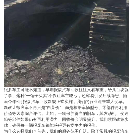
很多车主可能不知道，早期报废汽车回收往往只看车重，给几百块就
了事。这种“一锤子买卖”不仅让车主吃亏，还容易引发后续隐患。随
着今年6月报废汽车回收新规正式实施，我们的行业迎来重大变革。
新政让报废车不再只是“白菜价”，而是根据车辆型号、零部件再利用
价值等因素综合评估。比如，一辆保养得当的旧车，其发动机、变速
箱等部件如果仍有再利用潜力，回收价会明显提升。我们紧跟政策步
伐，确保每一辆报废车都能获得更有竞争力的报价。
为什么选择我们？首先，我们的服务范围广泛。除了常规的报废汽车