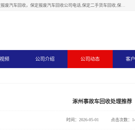
保定辉领再生资源回收有限公司主要经营保定旧车回收，保定报废汽车回收，保定报废汽车回收公司电话,保定二手货车回收,保定黄标车回收, 保定黄标车回收，保定哪里收报废车，保定废旧汽车回收，保定汽车报废手续办理，保定汽车解体厂。将通过采取区域限行促进淘汰、经济补助激励新、加大上路*法处罚、加强达标排放监管等综合措施，对老旧机动车逐步实行末位淘汰，加快老旧机动车淘汰新
视频
公司介绍
公司动态
客
涿州事故车回收处理推荐
时间：2026-05-01
点击次数：14