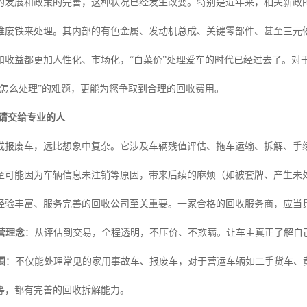
的发展和政策的完善，这种状况已经发生改变。特别是近年来，相关新政
堆废铁来处理。其内部的有色金属、发动机总成、关键零部件、甚至三元
和收益都更加人性化、市场化，“白菜价”处理爱车的时代已经过去了。对
“怎么处理”的难题，更能为您争取到合理的回收费用。
，请交给专业的人
或报废车，远比想象中复杂。它涉及车辆残值评估、拖车运输、拆解、手
至可能因为车辆信息未注销等原因，带来后续的麻烦（如被套牌、产生未
经验丰富、服务完善的回收公司至关重要。一家合格的回收服务商，应当
营理念
：从评估到交易，全程透明，不压价、不欺瞒。让车主真正了解自
围
：不仅能处理常见的家用事故车、报废车，对于营运车辆如二手货车、
等，都有完善的回收拆解能力。