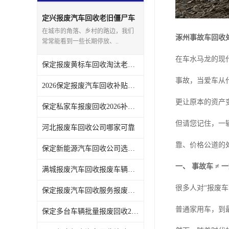
定兴报废汽车回收老旧僵尸车
上门回收处理
在城市的角落、乡村的路边，我们
涿州事故车回收
常常能看到一些长期停放、..
在车水马龙的现
保定报废黄标车回收淘汰老旧车辆领取补贴
事故，当爱车从
2026保定报废汽车回收补贴发放注意事项
更让原本的资产
保定私家车报废回收2026补贴发放时间说明
但请您记住，一
河北报废车回收公司哪家可靠
靠、价格公道的
保定新能源汽车回收公司选哪家
一、 事故车 ≠
满城报废汽车回收报废车辆残值实时报价
很多人对“报废
保定报废汽车回收服务报废手续全程代办不用跑腿
普通家用车，到
保定多台车辆批量报废回收2026补贴政策