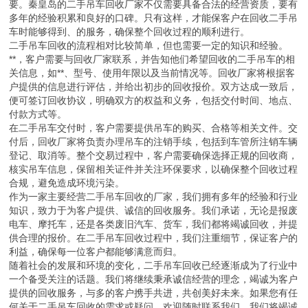
要。秦皇岛的二手吊车回收厂家不仅需要具备合法的经营资质，要有
多年的经验积累和良好的口碑。只有这样，才能保客户在回收二手吊
车时能够得到、的服务，确保整个回收过程的顺利进行。
二手吊车回收的流程相对比较简单，但也需要一定的知识和经验。
**，客户需要与回收厂家联系，并告知他们希望回收的二手吊车的相
关信息，如**、型号、使用年限以及当前情况等。回收厂家将根据客
户提供的信息进行评估，并给出初步的回收报价。双方达成一致后，
便可签订回收协议，明确双方的权益和义务，包括交付时间、地点、
付款方式等。
在二手吊车交付时，客户需要提供吊车的购买、合格等相关文件。交
付后，回收厂家将负责办理吊车的注销手续，包括到车管所注销车辆
登记、取消等。整个交易过程中，客户需要确保选择正规的回收商，
核实吊车信息，保留相关证件并关注环保要求，以确保整个回收过程
合规，避免造成环境污染。
作为一家主要经营二手吊车回收的厂家，我们拥有多年的经验和行业
知识，致力于为客户提供、诚信的回收服务。我们承诺，无论是报废
电车、摩托车，还是各类废旧汽车、货车，我们都将竭诚回收，并提
供合理的报价。在二手吊车回收过程中，我们注重细节，保证客户的
利益，确保每一位客户都能够满意而归。
随着社会的发展和环境的变化，二手吊车回收已经逐渐成为了行业中
一个备受关注的话题。我们将继续秉承诚信经营的理念，竭诚为客户
提供的回收服务，与多的客户携手共进，共创美好未来。如果您有任
何关于二手吊车回收的需求或疑问，欢迎随时联系我们，我们将竭诚