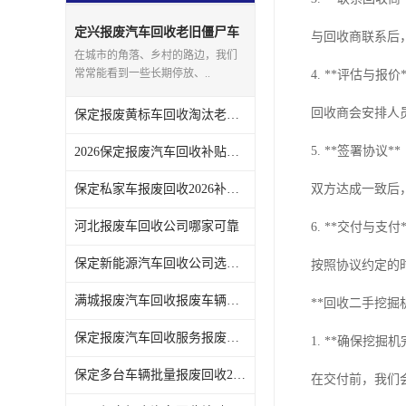
定兴报废汽车回收老旧僵尸车
与回收商联系后
上门回收处理
在城市的角落、乡村的路边，我们
常常能看到一些长期停放、..
4. **评估与报价*
回收商会安排人
保定报废黄标车回收淘汰老旧车辆领取补贴
5. **签署协议**
2026保定报废汽车回收补贴发放注意事项
保定私家车报废回收2026补贴发放时间说明
双方达成一致后
河北报废车回收公司哪家可靠
6. **交付与支付*
保定新能源汽车回收公司选哪家
按照协议约定的
满城报废汽车回收报废车辆残值实时报价
**回收二手挖掘
保定报废汽车回收服务报废手续全程代办不用跑腿
1. **确保挖掘机
保定多台车辆批量报废回收2026补贴政策
在交付前，我们