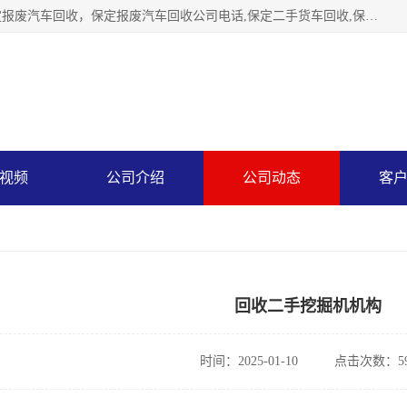
保定辉领再生资源回收有限公司主要经营保定旧车回收，保定报废汽车回收，保定报废汽车回收公司电话,保定二手货车回收,保定黄标车回收, 保定黄标车回收，保定哪里收报废车，保定废旧汽车回收，保定汽车报废手续办理，保定汽车解体厂。将通过采取区域限行促进淘汰、经济补助激励新、加大上路*法处罚、加强达标排放监管等综合措施，对老旧机动车逐步实行末位淘汰，加快老旧机动车淘汰新
视频
公司介绍
公司动态
客
回收二手挖掘机机构
时间：2025-01-10
点击次数：59