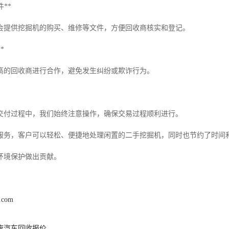
件**
会提供挖掘机的购买、维修等文件，方便回收商核实和登记。
*
高的回收商进行合作，避免发生纠纷或欺诈行为。
交付过程中，我们始终注意操作，确保交易过程顺利进行。
服务，客户可以轻松、便捷地处理闲置的二手挖掘机，同时也节约了时间
环境保护做出贡献。
s.com
废汽车回收报价