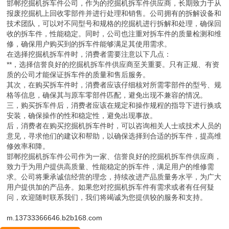
邯郸挖掘机拆车件公司，作为的挖掘机拆车件供应商，长期致力于从
报废挖掘机上回收零部件并进行处理和销售。公司拥有的拆解设备和
技术团队，可以对不同型号和规格的挖掘机进行拆解和处理，确保回
收的拆车件，性能稳定。同时，公司也注重对拆车件的质量检测和维
修，确保用户购买到的拆车件能够满足其使用需求。
在选择挖掘机拆车件时，消费者需要注意以下几点：
**，选择信誉良好的挖掘机拆车件供应商至关重要。只有正规、有资
质的公司才能保证拆车件的质量和售后服务。
其次，在购买拆车件时，消费者应该仔细核对所需零部件的型号、规
格等信息，确保其与原车零部件匹配，避免出现不兼容的情况。
三，购买拆车件后，消费者应该在规定和操作规程的指导下进行换或
安装，确保操作的性和稳定性，避免出现事故。
后，消费者在购买挖掘机拆车件时，可以咨询相关人士或技术人员的
意见，寻求他们的建议和帮助，以确保选择到合适的拆车件，提高维
修效率和降。
邯郸挖掘机拆车件公司作为一家、信誉良好的挖掘机拆车件供应商，
致力于为用户提供高质量、性能稳定的拆车件，满足用户的维修需
求。公司将秉承诚信经营的理念，持续改进产品质量务水平，为广大
用户提供加的产品务。如果您对挖掘机拆车件有需求或者有任何疑
问，欢迎随时联系我们，我们将竭诚为您提供较的服务和支持。
m.13733366646.b2b168.com