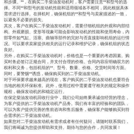
和步骤。**，在购买二手柴油发动机时，客户需要注意**和型号的选
择。不同**和型号的发动机性能和适用领域各不相同，因此根据具体
需求进行选择。在择机时，确保机组的**和型号与卖家描述的一致，
以避免不必要的损失。
其次，客户在购买二手柴油发动机时，需要仔细机组的外观和内部结
构。外观磨损、变形等现象可能会影响发动机的性能和使用寿命，内
部零件如气缸、活塞、曲轴等部件的完好与否直接影响机组的运行情
况。可以要求卖家提供相关的运行记录和维护记录，确保机组的状态
良好。
另外，在购买二手柴油发动机时，价格也是一个重要的考虑因素。购
买时务必签订正规合同，并支付合理的价格。合同内容应明确双方的
权利和义务，包括机组的**、型号、数量、价格、交货时间等方面。
同时，要警惕**诱惑，确保购买到的二手柴油发动机。
对于环保要求越来越高的现在，客户购买的二手柴油发动机也要符合
当地的相关环保标准。此外，使用过程中需要遵守相关的规定和操作
规程，确保发动机的和稳定运行。
在保定柴油发动机回收行业中，我们公司始终秉承诚信经营的理念，
为客户提供的二手柴油发动机产品务。我们有丰富的经验和的团队，
可以为客户提供完善的售前咨询和售后服务，确保客户能够购买到符
合需求的二手柴油发动机。
如果您对二手柴油发动机有需求或者有任何疑问，请随时联系我们，
我们将竭诚为您提供帮助和支持。期待与您的合作，共同发展！