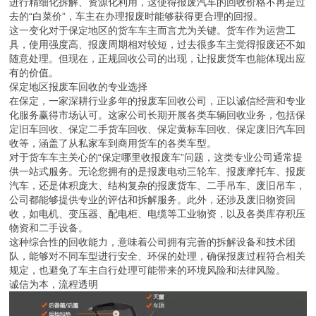
进行精细化拆解、资源化利用，这使得报废汽车的回收价格不再是过
去的“白菜价”，车主在办理报废时能够获得更合理的回报。
这一变化对于保定地区的货车车主而言尤为关键。货车作为运营工
具，使用强度高、报废周期相对较短，过去很多车主觉得报废还不如
随意处理。但现在，正规回收公司的出现，让报废货车也能体现出应
有的价值。
保定地区报废车回收的专业选择
在保定，一家深耕行业多年的报废车回收公司，正以诚信经营和专业
化服务赢得市场认可。这家公司长期开展各类车辆回收业务，包括保
定旧车回收、保定二手货车回收、保定黄标车回收、保定废旧汽车回
收等，涵盖了从私家车到商用货车的各类车型。
对于货车车主关心的“保定哪里收报废车”问题，这类专业公司通常提
供一站式服务。无论您拥有的是报废电动三轮车、报废摩托车、报废
汽车，还是体积庞大、结构复杂的报废货车、二手吊车、废旧吊车，
公司都能够提供专业的评估和拆解服务。此外，还涉及废旧物资回
收，如电机、变压器、配电柜、电缆等工业物资，以及各类库存积压
物资和二手设备。
这种综合性的回收能力，意味着公司拥有完善的拆解设备和技术团
队，能够对不同车型进行安全、环保的处理，确保报废过程符合相关
规定，也避免了车主自行处理可能带来的环境风险和法律风险。
诚信为本，流程透明