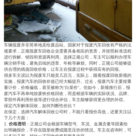
车辆报废并非简单地卖给废品站。国家对于报废汽车回收有严格的法
规要求，正规报废车回收企业需要具备相应的资质，并按照标准流程
进行拆解、销毁和资源再利用。选择正规公司，车主可以顺利办理车
辆注销手续，避免后续的违章、年检等麻烦。同时，正规公司能够提
供合理的残值回收价格，让车主在报废过程中获得应有的回报。
很多车主误以为报废车只能卖几百元，实际上，随着报废回收新规的
实施，报废汽车的回收价值已经大幅提升。过去，报废汽车主要按重
量计价，价格偏低，甚至被称为“白菜价”。但如今，新规推行后，报
废汽车不再单纯按废铁价格回收，而是根据车辆的实际状况、品牌、
零部件再利用价值等进行综合评估，车主能够获得更合理的补偿。
保定汽车解体回收，如何判断性价比？
在保定，选择汽车解体回收公司时，不能只看报价高低，还要关注以
下几个方面：
1.
价格透明
：正规公司会根据车辆型号、车况、金属含量等因素给
出明确报价，不存在隐形收费或随意压价的情况。车主在咨询时，可
以多问几家，对比一下回收价格和服务内容。