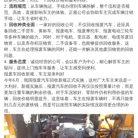
2.
流程规范
：从车辆拖运、手续办理到车辆拆解，整个流程是否规
范、高效，直接影响车主的体验。正规公司会协助车主完成车辆注销
手续，让车主省时省力。
3.
回收种类全面
：一家好的回收公司，不仅回收报废汽车，还应具
备回收二手货车、黄标车、报废电车、报废摩托车、报废电动三轮车
等多种车辆的能力。同时，对于电机、变压器、配电柜、电缆等废旧
物资，以及库存积压物资、二手设备等，也能够提供回收服务。这
样，车主在处理报废车辆的同时，还能一并解决其他废旧物资的回收
问题。
4.
服务态度
：诚信经营的公司，会以客户为中心，耐心解答车主的
疑问，提供上门拖车等服务，让车主感受到便利。
报废车回收新规，车主迎来利好
今年6月，我国报废汽车回收新规正式实施，这对广大车主来说是一
大利好。新规实施后，报废汽车的回收不再仅仅按照重量计价，而是
更加注重车辆的剩余价值。对于车况较好、零部件仍有利用价值的车
辆，回收价格明显提升。这意味着，车主在报废车辆时，不再只能拿
到几百元的废铁钱，而是可以按照车辆的实际情况获得更合理的补
偿。