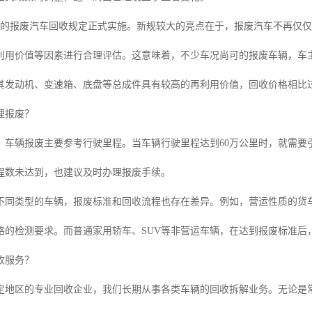
新的报废汽车回收规定正式实施。新规较大的亮点在于，报废汽车不再仅
利用价值等因素进行合理评估。这意味着，不少车况尚可的报废车辆，车
其发动机、变速箱、底盘等总成件具有较高的再利用价值，回收价格相比
理报废？
，车辆报废主要参考行驶里程。当车辆行驶里程达到60万公里时，就需要
程数未达到，也建议及时办理报废手续。
不同类型的车辆，报废标准和回收流程也存在差异。例如，营运性质的货
格的检测要求。而普通家用轿车、SUV等非营运车辆，在达到报废标准后
收服务？
定地区的专业回收企业，我们长期从事各类车辆的回收拆解业务。无论是常