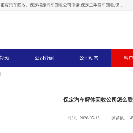
保定辉领再生资源回收有限公司主要经营保定旧车回收，保定报废汽车回收，保定报废汽车回收公司电话,保定二手货车回收,保定黄标车回收, 保定黄标车回收，保定哪里收报废车，保定废旧汽车回收，保定汽车报废手续办理，保定汽车解体厂。将通过采取区域限行促进淘汰、经济补助激励新、加大上路*法处罚、加强达标排放监管等综合措施，对老旧机动车逐步实行末位淘汰，加快老旧机动车淘汰新
视频
公司介绍
公司动态
客
系
保定汽车解体回收公司怎么联
时间：2026-05-13
浏览数：14